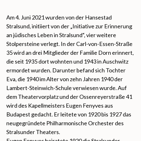
Am 4. Juni 2021 wurden von der Hansestad
Stralsund, initiiert von der „Initiative zur Erinnerung
an jüdisches Leben in Stralsund“, vier weitere
Stolpersteine verlegt. In der Carl-von-Essen-Straße
35 wird an drei Mitglieder der Familie Dorn erinnert,
die seit 1935 dort wohnten und 1943 in Auschwitz
ermordet wurden. Darunter befand sich Tochter
Eva, die 1940 im Alter von zehn Jahren 1940 der
Lambert-Steinwich-Schule verwiesen wurde. Auf
dem Theatervorplatz und der Ossenreyerstraße 41
wird des Kapellmeisters Eugen Fenyves aus
Budapest gedacht. Er leitete von 1920 bis 1927 das
neugegründete Philharmonische Orchester des
Stralsunder Theaters.
Eugen Fenyves heiratete 1920 die Stralsunder