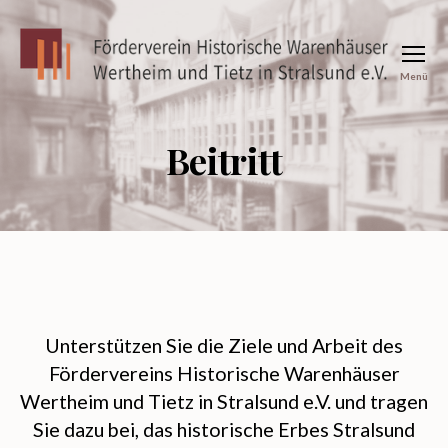
Menü
Förderverein
Historische
Warenhäuser
Beitritt
Wertheim
und
Tietz
in
Stralsund
e.V.
Unterstützen Sie die Ziele und Arbeit des
Fördervereins Historische Warenhäuser
Wertheim und Tietz in Stralsund e.V. und tragen
Sie dazu bei, das historische Erbes Stralsund