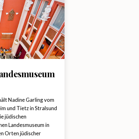
Landesmuseum
hält Nadine Garling vom
m und Tietz in Stralsund
ie jüdischen
chen Landesmuseum in
en Orten jüdischer