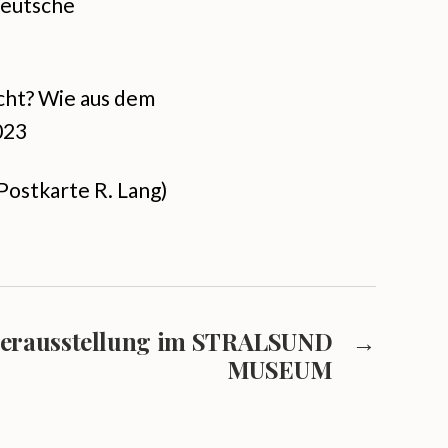
Deutsche
acht? Wie aus dem
023
ostkarte R. Lang)
uerausstellung im STRALSUND
→
MUSEUM