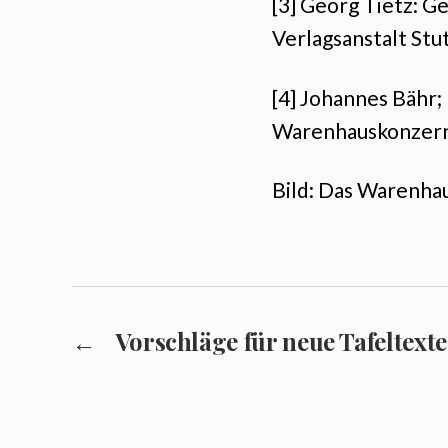
[3] Georg Tietz: G
Verlagsanstalt Stu
[4] Johannes Bähr;
Warenhauskonzern 
Bild: Das Warenha
←
Vorschläge für neue Tafeltexte