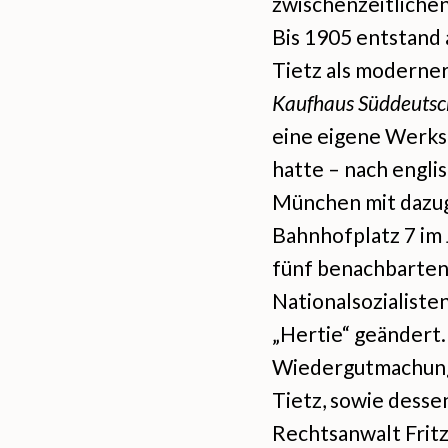
zwischenzeitliche
Bis 1905 entstand
Tietz als moderne
Kaufhaus Süddeutschl
eine eigene Werkst
hatte – nach engli
München mit dazug
Bahnhofplatz 7 im
fünf benachbarten
Nationalsozialiste
„Hertie“ geändert.
Wiedergutmachungs
Tietz, sowie dess
Rechtsanwalt Fritz