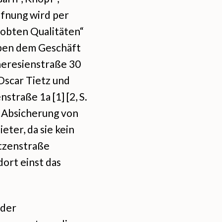
ffnung wird per
probten Qualitäten“
eben dem Geschäft
Theresienstraße 30
Oscar Tietz und
traße 1a [1] [2, S.
n Absicherung von
eter, da sie kein
ützenstraße
dort einst das
 der