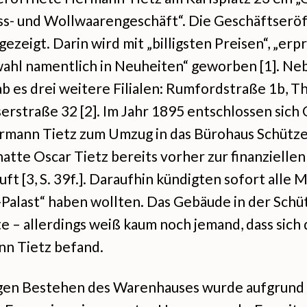
ss- und Wollwaarengeschäft“. Die Geschäftserö
ezeigt. Darin wird mit „billigsten Preisen“, „er
wahl namentlich in Neuheiten“ geworben [1]. N
ab es drei weitere Filialen: Rumfordstraße 1b, 
erstraße 32 [2]. Im Jahr 1895 entschlossen sich 
mann Tietz zum Umzug in das Bürohaus Schützens
 hatte Oscar Tietz bereits vorher zur finanzielle
ft [3, S. 39f.]. Daraufhin kündigten sofort alle Mi
-Palast“ haben wollten. Das Gebäude in der Sch
e – allerdings weiß kaum noch jemand, dass sich 
n Tietz befand.
gen Bestehen des Warenhauses wurde aufgrund