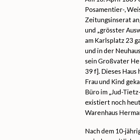
Posamentier-, Wei
Zeitungsinserat ang
und „grösster Aus
am Karlsplatz 23 g
und in der Neuhaus
sein Großvater Her
39 f]. Dieses Haus
Frau und Kind gekau
Büro im „Jud-Tietz
existiert noch heut
Warenhaus Herman
Nach dem 10-jähri