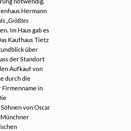
erung notwendig.
arenhaus Hermann
als
„Größtes
n. Im Haus gab es
Das Kaufhaus Tietz
Rundblick über
ass der Standort
den Aufkauf von
e durch die
er Firmenname in
Die
 Söhnen von Oscar
m Münchner
tischen