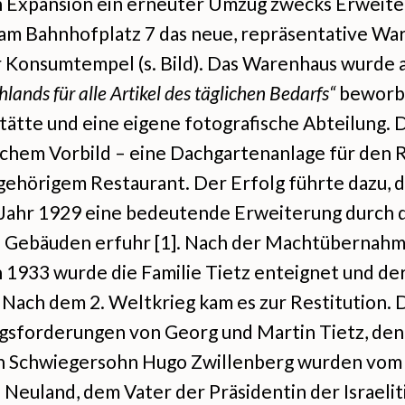
n Expansion ein erneuter Umzug zwecks Erweit
 am Bahnhofplatz 7 das neue, repräsentative W
r Konsumtempel (s. Bild). Das Warenhaus wurde 
ands für alle Artikel des täglichen Bedarfs“
beworbe
ätte und eine eigene fotografische Abteilung. 
schem Vorbild – eine Dachgartenanlage für den 
ehörigem Restaurant. Der Erfolg führte dazu, d
 Jahr 1929 eine bedeutende Erweiterung durch 
 Gebäuden erfuhr [1]. Nach der Machtübernahm
n 1933 wurde die Familie Tietz enteignet und d
 Nach dem 2. Weltkrieg kam es zur Restitution. 
forderungen von Georg und Martin Tietz, den
en Schwiegersohn Hugo Zwillenberg wurden vo
 Neuland, dem Vater der Präsidentin der Israeli